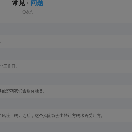
常见 ·
问题
Q&A
。
2个工作日。
其他资料我们会帮你准备。
的风险，转让之后，这个风险就会由转让方转移给受让方。