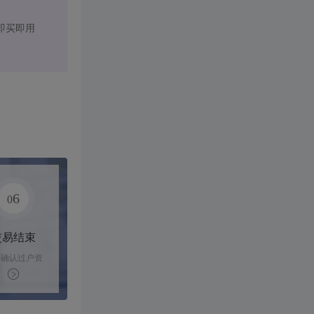
即买即用
6
0
交易结束
家确认过户资
后，平台解冻
金支付卖家