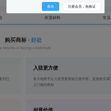
查询
注册会员，免验证
程
所需材料
常见
购买商标 ·
好处
e benefits of buying a trademark
入驻更方便
拿到已
各大电商平台入驻需要商标注册年限，直接购买满
入门槛的商标
创意价值