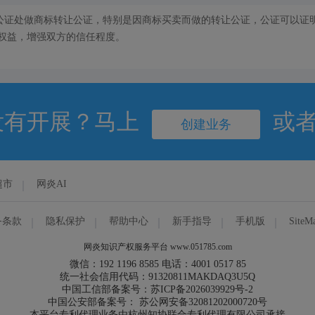
公证处做商标转让公证，特别是因商标买卖而做的转让公证，公证可以证
权益，增强双方的信任程度。
没有开展？马上
或
创建业务
超市
网炎AI
务条款
隐私保护
帮助中心
新手指导
手机版
SiteM
网炎知识产权服务平台 www.051785.com
微信：192 1196 8585 电话：4001 0517 85
统一社会信用代码：91320811MAKDAQ3U5Q
中国工信部备案号：苏ICP备2026039929号-2
中国公安部备案号： 苏公网安备32081202000720号
本平台专利代理业务由杭州知协联合专利代理有限公司承接