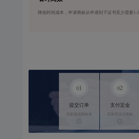
降低时间成本，申请商标从申请到下证书至少需要1-
1
2
0
0
提交订单
支付定金
买家挑选商标并
买家需支付商标
下单
标价的10%的购
买订金