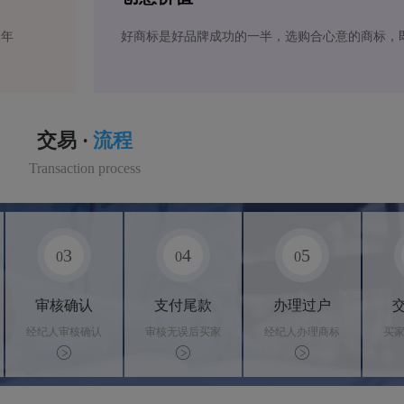
2年
好商标是好品牌成功的一半，选购合心意的商标，
交易 ·
流程
Transaction process
3
4
5
0
0
0
审核确认
支付尾款
办理过户
经纪人审核确认
审核无误后买家
经纪人办理商标
买
商标状态
支付尾款，卖家
转让手续，交付
料
办理相关手续
相关证书
资