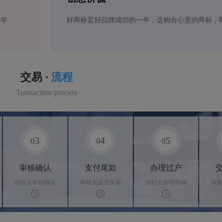
2年
好商标是好品牌成功的一半，选购合心意的商标，
交易 ·
流程
Transaction process
3
4
5
0
0
0
审核确认
支付尾款
办理过户
经纪人审核确认
审核无误后买家
经纪人办理商标
买
商标状态
支付尾款，卖家
转让手续，交付
料
办理相关手续
相关证书
资