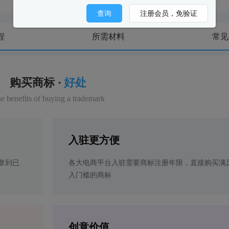
查询
注册会员，免验证
程
所需材料
常见
购买商标 ·
好处
e benefits of buying a trademark
入驻更方便
拿到已
各大电商平台入驻需要商标注册年限，直接购买满
入门槛的商标
创意价值