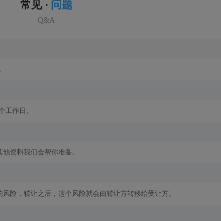
常见 ·
问题
Q&A
。
2个工作日。
其他资料我们会帮你准备。
的风险，转让之后，这个风险就会由转让方转移给受让方。