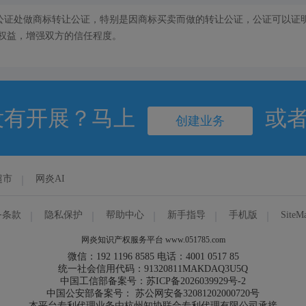
公证处做商标转让公证，特别是因商标买卖而做的转让公证，公证可以证
权益，增强双方的信任程度。
没有开展？马上
或
创建业务
超市
网炎AI
务条款
隐私保护
帮助中心
新手指导
手机版
SiteM
网炎知识产权服务平台 www.051785.com
微信：192 1196 8585 电话：4001 0517 85
统一社会信用代码：91320811MAKDAQ3U5Q
中国工信部备案号：苏ICP备2026039929号-2
中国公安部备案号： 苏公网安备32081202000720号
本平台专利代理业务由杭州知协联合专利代理有限公司承接