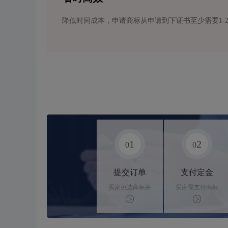
降低时间成本，申请商标从申请到下证书至少需要1-
1
2
0
0
提交订单
支付定金
买家挑选商标并
买家需支付商标
下单
标价的10%的购
买订金