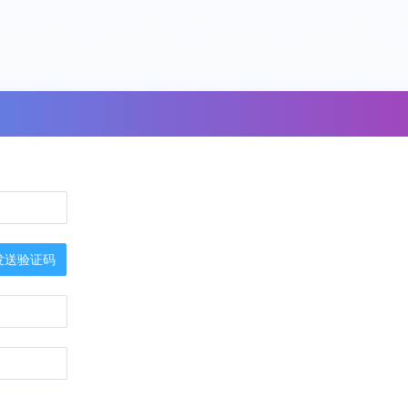
发送验证码