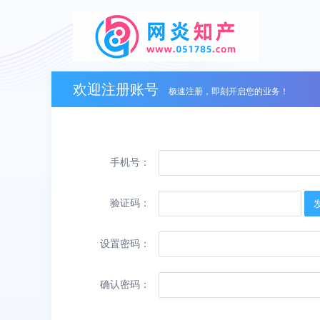
欢迎注册账号
极速注册，即刻开启您的业务！
手机号：
验证码：
设置密码：
确认密码：