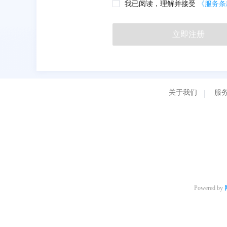
我已阅读，理解并接受
《服务条
立即注册
关于我们
服
Powered by