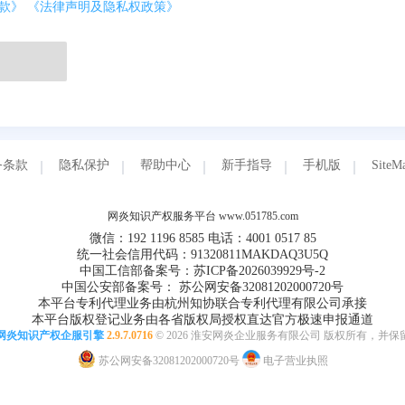
款》
《法律声明及隐私权政策》
务条款
隐私保护
帮助中心
新手指导
手机版
SiteM
网炎知识产权服务平台 www.051785.com
微信：192 1196 8585 电话：4001 0517 85
统一社会信用代码：91320811MAKDAQ3U5Q
中国工信部备案号：苏ICP备2026039929号-2
中国公安部备案号： 苏公网安备32081202000720号
本平台专利代理业务由杭州知协联合专利代理有限公司承接
本平台版权登记业务由各省版权局授权直达官方极速申报通道
网炎知识产权企服引擎
2.9.7.0716
© 2026 淮安网炎企业服务有限公司 版权所有，并
苏公网安备32081202000720号
电子营业执照