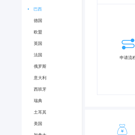
巴西
德国
欧盟
英国
法国
申请流
俄罗斯
意大利
西班牙
瑞典
土耳其
美国