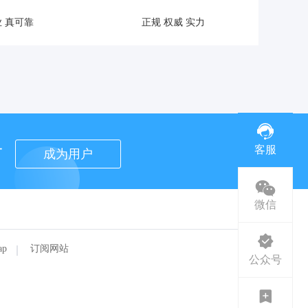
 真可靠
正规 权威 实力
者
客服
成为用户
微信
ap
订阅网站
公众号